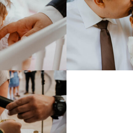
stazji
Chr