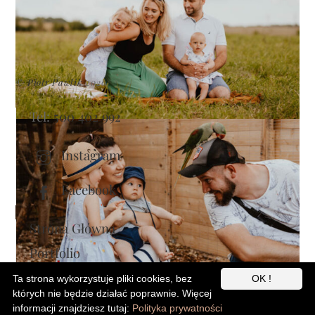
Sesja rodzinna w plenerze
Sesja rodzinna w plenerze
Ta strona wykorzystuje pliki cookies, bez
OK !
Back
których nie będzie działać poprawnie. Więcej
To
informacji znajdziesz tutaj:
Polityka prywatności
Top